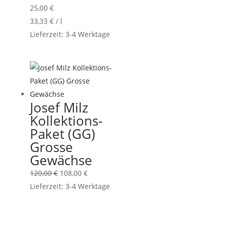
25,00
€
33,33
€
/
l
Lieferzeit:
3-4 Werktage
Josef Milz
Kollektions-
Paket (GG)
Grosse
Gewächse
Ursprünglicher
Aktueller
120,00
€
108,00
€
Preis
Preis
Lieferzeit:
3-4 Werktage
war:
ist:
120,00 €
108,00 €.