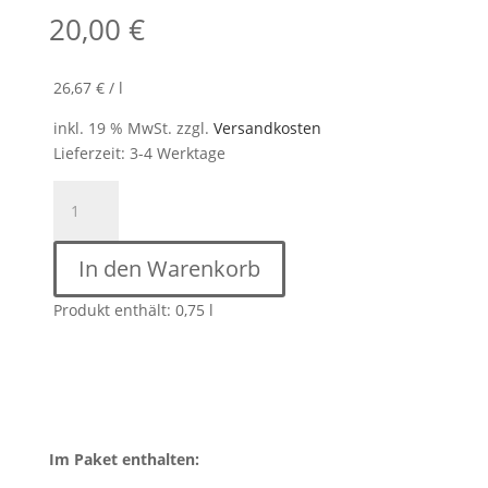
20,00
€
26,67
€
/
l
inkl. 19 % MwSt.
zzgl.
Versandkosten
Lieferzeit:
3-4 Werktage
VDP.GROSSE
LAGE
APOTHEKE
In den Warenkorb
Kabinett
2023
Produkt enthält: 0,75
l
Menge
Im Paket enthalten: