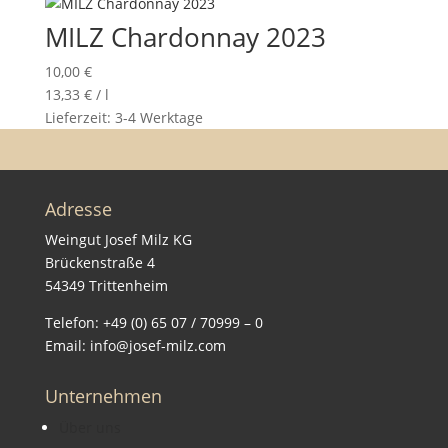
MILZ Chardonnay 2023
10,00
€
13,33
€
/
l
Lieferzeit:
3-4 Werktage
Adresse
Weingut Josef Milz KG
Brückenstraße 4
54349 Trittenheim
Telefon: +49 (0) 65 07 / 70999 – 0
Email: info@josef-milz.com
Unternehmen
Über uns