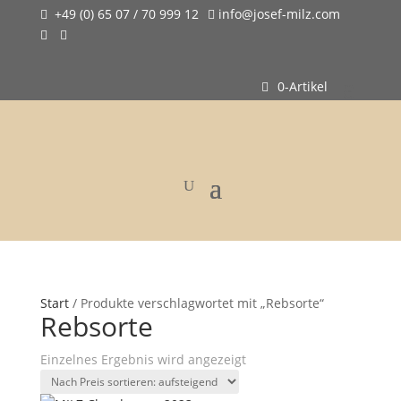
+49 (0) 65 07 / 70 999 12
info@josef-milz.com




0-Artikel
Start
/ Produkte verschlagwortet mit „Rebsorte“
Rebsorte
Einzelnes Ergebnis wird angezeigt